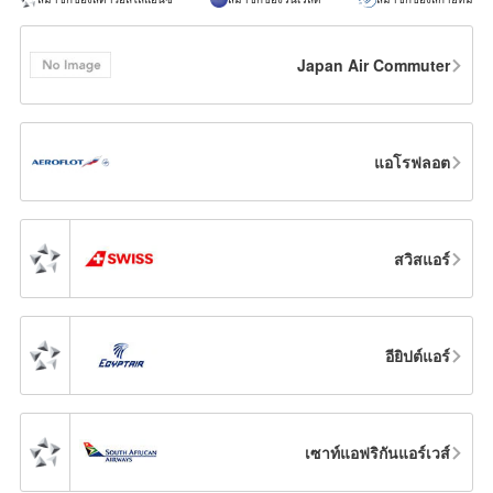
Japan Air Commuter
แอโรฟลอต
สวิสแอร์
อียิปต์แอร์
เซาท์แอฟริกันแอร์เวส์