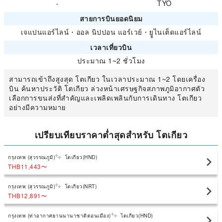
-
TYO
สายการบินยอดนิยม
เจแปนแอร์ไลน์
・
ออล นิปปอน แอร์เวย์
・
ยููไนเต็ดแอร์ไลน์
เวลาเที่ยวบิน
ประมาณ 1~2 ชั่วโมง
สามารถเข้าถึงสูงสุด โตเกียว ในเวลาประมาณ 1~2 โดยเครื่อง
บิน ค้นหาประวัติ โตเกียว ล่วงหน้าเศรษฐกิจสภาพภูมิอากาศตัว
เลือกการขนส่งที่สำคัญและเพลิดเพลินกับการเดินทาง โตเกียว
อย่างมีความหมาย
เปรียบเทียบราคาต่ำสุดสำหรับ โตเกียว
กรุงเทพ (สุวรรณภูมิ)
โตเกียว(HND)
THB11,443
〜
กรุงเทพ (สุวรรณภูมิ)
โตเกียว(NRT)
THB12,891
〜
กรุงเทพ (ท่าอากาศยานนานาชาติดอนเมือง)
โตเกียว(HND)