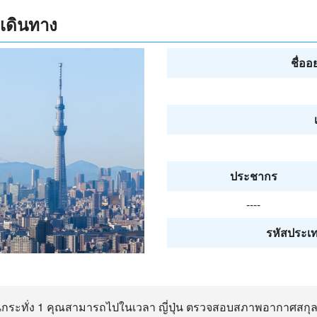
กเดินทาง
ชื่ออ
ประชากร
----
รหัสประเท
ณจนกระทั่ง 1 คุณสามารถไปในเวลา ญี่ปุ่น ตรวจสอบสภาพอากาศสกุล