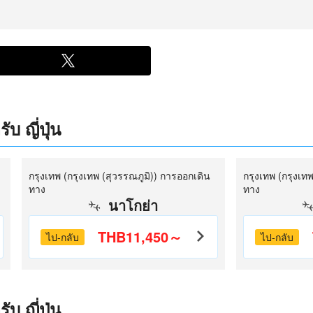
บ ญี่ปุ่น
กรุงเทพ (กรุงเทพ (สุวรรณภูมิ)) การออกเดิน
กรุงเทพ (กรุงเท
ทาง
ทาง
นาโกย่า
THB11,450～
ไป-กลับ
ไป-กลับ
บ ญี่ปุ่น