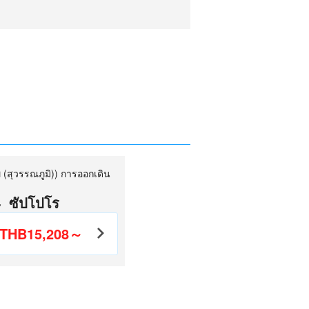
พ (สุวรรณภูมิ)) การออกเดิน
ซัปโปโร
THB15,208～