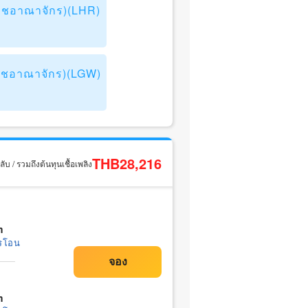
ราชอาณาจักร)(LHR)
ราชอาณาจักร)(LGW)
THB28,216
ับ / รวมถึงต้นทุนเชื้อเพลิง
m
รโอน
m