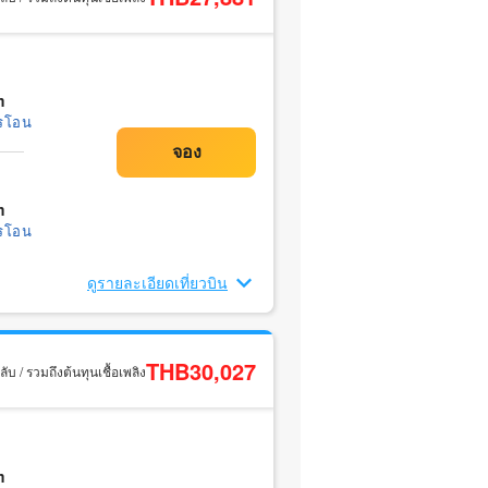
m
รโอน
m
รโอน
ดูรายละเอียดเที่ยวบิน
THB30,027
ับ / รวมถึงต้นทุนเชื้อเพลิง
m