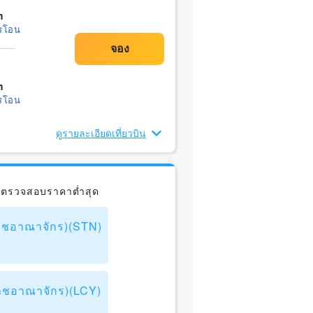
m
รโอน
m
รโอน
ดูรายละเอียดเที่ยวบิน
 ตรวจสอบราคาต่ำสุด
ราชอาณาจักร)(STN)
ราชอาณาจักร)(LCY)