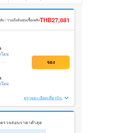
THB27,881
ับ / รวมถึงต้นทุนเชื้อเพลิง
m
รโอน
m
รโอน
ดูรายละเอียดเที่ยวบิน
 ตรวจสอบราคาต่ำสุด