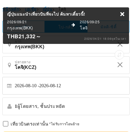
หน้าหลัก
>
เอเชีย
>
ญี่ปุ่น
>
โคจิ
ญี่ปุ่นแนะนำเที่ยวบินที่จะไป
ค้นหาเดี๋ยวนี้!
2026/09/21
2026/09/25
ทางเดียว
มัลติ-ซิตี้
ไป-กลับ
กรุงเทพ(BKK)
โคจิ
THB21,332
～
2026/04/21 18:06จุดในเวลา
จาก
ปลายทาง
2026-08-10
2026-08-12
1
ผู้โดยสาร,
ชั้นประหยัด
เที่ยวบินตรงเท่านั้น
*ไม่รับการโอนย้าย