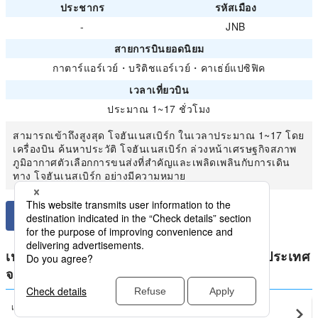
ประชากร
รหัสเมือง
-
JNB
สายการบินยอดนิยม
กาตาร์แอร์เวย์
・
บริติชแอร์เวย์
・
คาเธ่ย์แปซิฟิค
เวลาเที่ยวบิน
ประมาณ 1~17 ชั่วโมง
สามารถเข้าถึงสูงสุด โจฮันเนสเบิร์ก ในเวลาประมาณ 1~17 โดย
เครื่องบิน ค้นหาประวัติ โจฮันเนสเบิร์ก ล่วงหน้าเศรษฐกิจสภาพ
ภูมิอากาศตัวเลือกการขนส่งที่สำคัญและเพลิดเพลินกับการเดิน
ทาง โจฮันเนสเบิร์ก อย่างมีความหมาย
เปรียบเทียบราคาต่ำสุดสำหรับ แอฟริกาใต้ ในประเทศ
จาก โจฮันเนสเบิร์ก
เคปทาวน์
โจฮันเนสเบิร์ก(JNB)