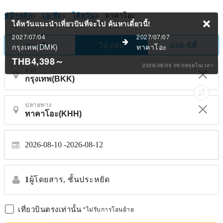
หน้าหลัก
>
เอเชีย
>
ไต้หวัน
>
ทาคาโอะ
ไต้หวันแนะนำเที่ยวบินที่จะไป
ค้นหาเดี๋ยวนี้!
2027/07/04
2027/07/07
ทางเดียว
มัลติ-ซิตี้
ไป-กลับ
กรุงเทพ(DMK)
ทาคาโอะ
THB4,398
～
2026/08/06 09:09จุดในเวลา
จาก
ปลายทาง
2026-08-10
2026-08-12
1
ผู้โดยสาร,
ชั้นประหยัด
เที่ยวบินตรงเท่านั้น
*ไม่รับการโอนย้าย