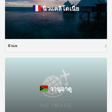
นิวแคลิโดเนีย
นัวแม
วานูอาตู