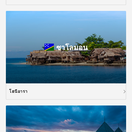
ซาโลมอน
โฮนีอารา