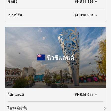
ซิดนีย์
THB11,198～
เมลเบิร์น
THB10,931～
นิวซีแลนด์
โอ๊คแลนด์
THB26,911～
ไครสต์เชิร์ช