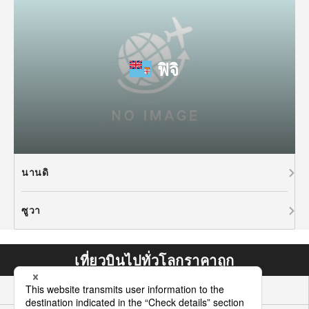
ฟิจิ
นานดิ
ซูวา
เที่ยวบินไปทั่วโลกราคาถูก
เอเชีย
ฮาวายแปซิฟิก