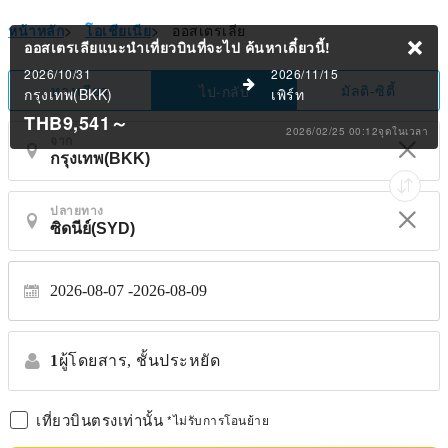
หน้าหลัก
>
โอเชียเนีย
>
ออสเตรเลีย
ออสเตรเลียแนะนำเที่ยวบินที่จะไป
ค้นหาเดี๋ยวนี้!
2026/10/31
2026/11/15
ทางเดียว
มัลติ-ซิตี้
ไป-กลับ
กรุงเทพ(BKK)
เพิร์ท
THB9,541
～
2026/02/25 00:12จุดในเวลา
จาก
ปลายทาง
2026-08-07
2026-08-09
1
ผู้โดยสาร,
ชั้นประหยัด
เที่ยวบินตรงเท่านั้น
*ไม่รับการโอนย้าย