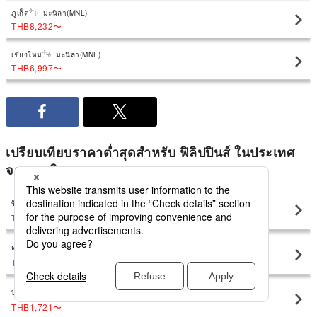
ภูเก็ต
มะนิลา(MNL)
THB8,232
〜
เชียงใหม่
มะนิลา(MNL)
THB6,997
〜
เปรียบเทียบราคาต่ำสุดสำหรับ ฟิลิปปินส์ ในประเทศ
จาก มะนิลา
ซีบู
มะนิลา(MNL)
THB1,882
〜
ดาวาว
มะนิลา(MNL)
THB2,725
〜
บาโคลอด
มะนิลา(MNL)
THB1,721
〜