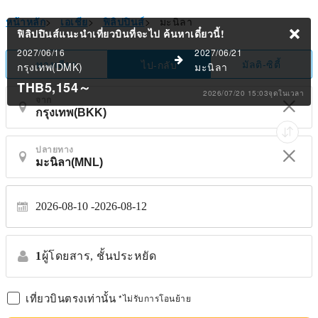
หน้าหลัก
>
เอเชีย
>
ฟิลิปปินส์
>
มะนิลา
ฟิลิปปินส์แนะนำเที่ยวบินที่จะไป
ค้นหาเดี๋ยวนี้!
2027/06/16
2027/06/21
ทางเดียว
มัลติ-ซิตี้
ไป-กลับ
กรุงเทพ(DMK)
มะนิลา
THB5,154
～
2026/07/20 15:03จุดในเวลา
จาก
ปลายทาง
2026-08-10
2026-08-12
1
ผู้โดยสาร,
ชั้นประหยัด
เที่ยวบินตรงเท่านั้น
*ไม่รับการโอนย้าย