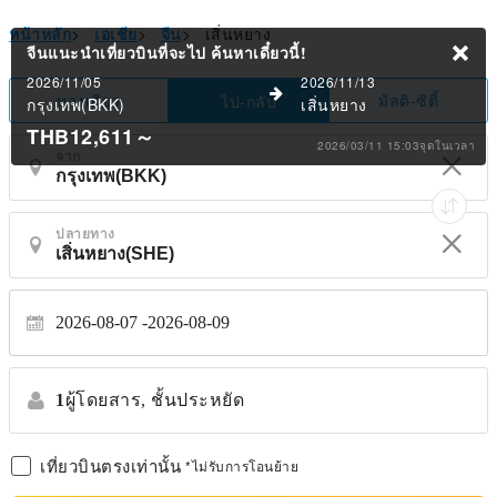
หน้าหลัก
>
เอเชีย
>
จีน
>
เสิ่นหยาง
จีนแนะนำเที่ยวบินที่จะไป
ค้นหาเดี๋ยวนี้!
2026/11/05
2026/11/13
ทางเดียว
มัลติ-ซิตี้
ไป-กลับ
กรุงเทพ(BKK)
เสิ่นหยาง
THB12,611
～
2026/03/11 15:03จุดในเวลา
จาก
ปลายทาง
2026-08-07
2026-08-09
1
ผู้โดยสาร,
ชั้นประหยัด
เที่ยวบินตรงเท่านั้น
*ไม่รับการโอนย้าย