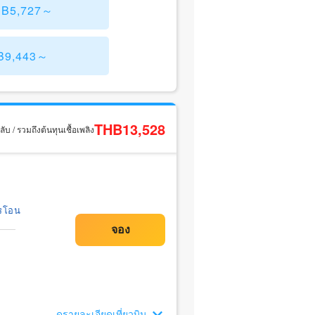
THB5,727～
HB9,443～
THB13,528
ับ / รวมถึงต้นทุนเชื้อเพลิง
รโอน
ดูรายละเอียดเที่ยวบิน