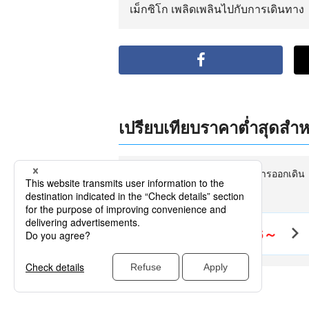
เม็กซิโก เพลิดเพลินไปกับการเดินทาง
เปรียบเทียบราคาต่ำสุดสำหร
กรุงเทพ (กรุงเทพ (สุวรรณภูมิ)) การออกเดิน
ทาง
เม็กซิโกซิตี
THB46,066～
ไป-กลับ