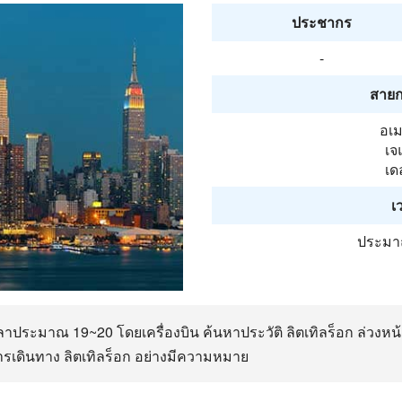
ประชากร
-
สายก
อเม
เจ
เด
เ
ประมาณ
เวลาประมาณ 19~20 โดยเครื่องบิน ค้นหาประวัติ ลิตเทิลร็อก ล่วงห
ารเดินทาง ลิตเทิลร็อก อย่างมีความหมาย