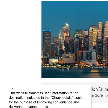
สามารถเข้าถึงสูงสุด ลิตเทิลร็อก ใน
การขนส่งที่สำคัญและเพลิดเพลินกับก