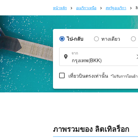
หน้าหลัก
อเมริกาเหนือ
สหรัฐอเมริกา
ล
ไป-กลับ
ทางเดียว
จาก
เที่ยวบินตรงเท่านั้น
*ไม่รับการโอนย้
ภาพรวมของ ลิตเทิลร็อก