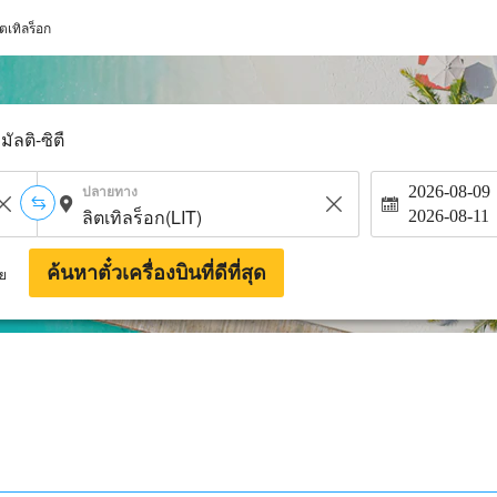
ิตเทิลร็อก
มัลติ-ซิตี้
ปลายทาง
2026-08-09
2026-08-11
ค้นหาตั๋วเครื่องบินที่ดีที่สุด
าย