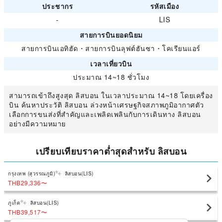
ประชากร
รหัสเมือง
-
LIS
สายการบินยอดนิยม
สายการบินเอทิฮัด
・
สายการบินลุฟต์ฮันซา
・
โคเรียนแอร์
เวลาเที่ยวบิน
ประมาณ 14~18 ชั่วโมง
สามารถเข้าถึงสูงสุด ลิสบอน ในเวลาประมาณ 14~18 โดยเครื่อง
บิน ค้นหาประวัติ ลิสบอน ล่วงหน้าเศรษฐกิจสภาพภูมิอากาศตัว
เลือกการขนส่งที่สำคัญและเพลิดเพลินกับการเดินทาง ลิสบอน
อย่างมีความหมาย
เปรียบเทียบราคาต่ำสุดสำหรับ ลิสบอน
กรุงเทพ (สุวรรณภูมิ)
ลิสบอน(LIS)
THB29,336
〜
ภูเก็ต
ลิสบอน(LIS)
THB39,517
〜