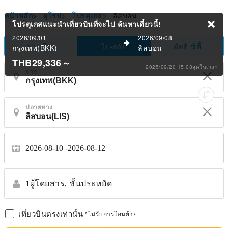
หน้าหลัก
>
ยุโรป
>
โปรตุเกส
>
ลิสบอน
โปรตุเกสแนะนำเที่ยวบินที่จะไป
ค้นหาเดี๋ยวนี้!
2026/09/01
2026/09/08
ทางเดียว
มัลติ-ซิตี้
ไป-กลับ
กรุงเทพ(BKK)
ลิสบอน
THB29,336
～
2025/09/20 15:03จุดในเวลา
จาก
ปลายทาง
2026-08-10
2026-08-12
1
ผู้โดยสาร,
ชั้นประหยัด
เที่ยวบินตรงเท่านั้น
*ไม่รับการโอนย้าย