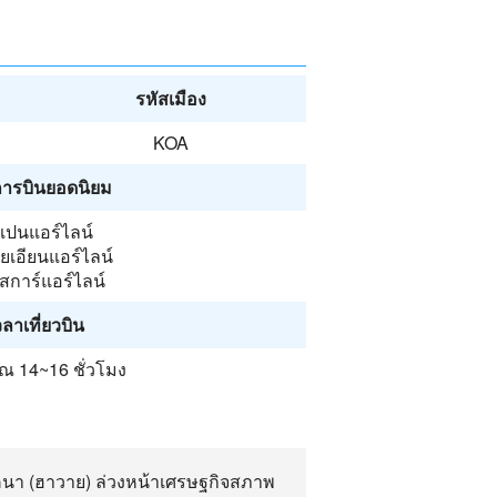
รหัสเมือง
KOA
ารบินยอดนิยม
แปนแอร์ไลน์
ยเอียนแอร์ไลน์
สการ์แอร์ไลน์
วลาเที่ยวบิน
 14~16 ชั่วโมง
โคนา (ฮาวาย) ล่วงหน้าเศรษฐกิจสภาพ