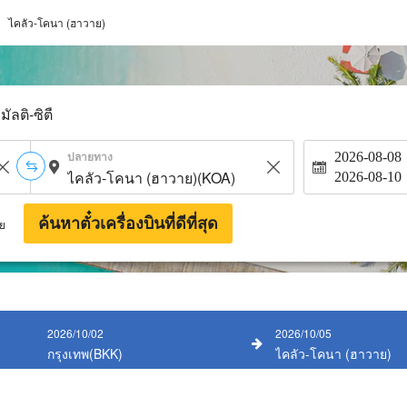
ไคลัว-โคนา (ฮาวาย)
มัลติ-ซิตี้
ปลายทาง
2026-08-08
2026-08-10
ค้นหาตั๋วเครื่องบินที่ดีที่สุด
าย
2026/10/02
2026/10/05
กรุงเทพ(BKK)
ไคลัว-โคนา (ฮาวาย)