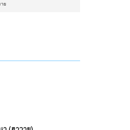
มาย
นา (ฮาวาย)