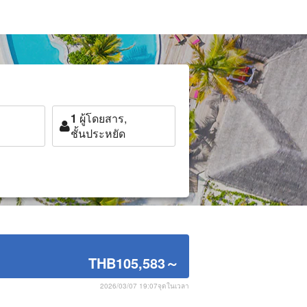
1
ผู้โดยสาร,
ชั้นประหยัด
THB105,583
～
2026/03/07 19:07จุดในเวลา