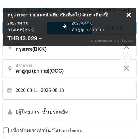
หน้าหลัก
>
ฮาวายแปซิฟิก
>
หมู่เกาะฮาวาย
>
คาฮูลุย (ฮาวาย)
หมู่เกาะฮาวายแนะนำเที่ยวบินที่จะไป
ค้นหาเดี๋ยวนี้!
2027/04/10
2027/04/16
ทางเดียว
มัลติ-ซิตี้
ไป-กลับ
กรุงเทพ(BKK)
คาฮูลุย (ฮาวาย)
THB43,029
～
2026/08/05 22:10จุดในเวลา
จาก
ปลายทาง
2026-08-11
2026-08-13
1
ผู้โดยสาร,
ชั้นประหยัด
เที่ยวบินตรงเท่านั้น
*ไม่รับการโอนย้าย