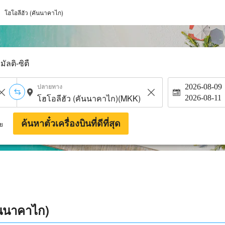
โฮโอลีฮัว (คันนาคาไก)
มัลติ-ซิตี้
ปลายทาง
2026-08-09
2026-08-11
ค้นหาตั๋วเครื่องบินที่ดีที่สุด
าย
ันนาคาไก)