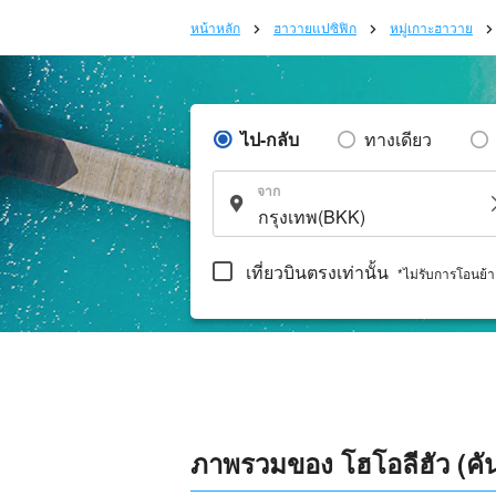
หน้าหลัก
ฮาวายแปซิฟิก
หมู่เกาะฮาวาย
ไป-กลับ
ทางเดียว
จาก
เที่ยวบินตรงเท่านั้น
*ไม่รับการโอนย้
ภาพรวมของ โฮโอลีฮัว (ค