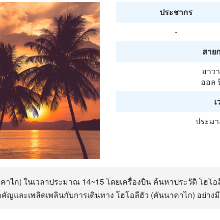
ประชากร
-
สายก
ฮาวา
ออล น
เ
ประมาณ
นาคาไก) ในเวลาประมาณ 14~15 โดยเครื่องบิน ค้นหาประวัติ โฮโอล
ำคัญและเพลิดเพลินกับการเดินทาง โฮโอลีฮัว (คันนาคาไก) อย่า