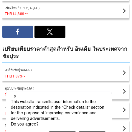
เชียงใหม่
ชัยปุระ(JAI)
THB14,889
〜
เปรียบเทียบราคาต่ำสุดสำหรับ อินเดีย ในประเทศจาก
ชัยปุระ
เดลี
ชัยปุระ(JAI)
THB1,873
〜
มุมไบ
ชัยปุระ(JAI)
THB4,158
〜
เจนไน (มัทราส)
ชัยปุระ(JAI)
THB5,370
〜
โกลกาตา
ชัยปุระ(JAI)
THB5,328
〜