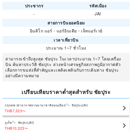
ประชากร
รหัสเมือง
-
JAI
สายการบินยอดนิยม
อินดิโก แอร์
・
แอร์อินเดีย
・
เจ็ทแอร์เวย์
เวลาเที่ยวบิน
ประมาณ 1~7 ชั่วโมง
สามารถเข้าถึงสูงสุด ชัยปุระ ในเวลาประมาณ 1~7 โดยเครื่อง
บิน ค้นหาประวัติ ชัยปุระ ล่วงหน้าเศรษฐกิจสภาพภูมิอากาศตัว
เลือกการขนส่งที่สำคัญและเพลิดเพลินกับการเดินทาง ชัยปุระ
อย่างมีความหมาย
เปรียบเทียบราคาต่ำสุดสำหรับ ชัยปุระ
กรุงเทพ (ท่าอากาศยานนานาชาติดอนเมือง)
ชัยปุระ(JAI)
THB7,523
〜
ภูเก็ต
ชัยปุระ(JAI)
THB10,323
〜