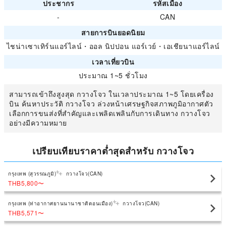
ประชากร
รหัสเมือง
-
CAN
สายการบินยอดนิยม
ไชน่าเซาเทิร์นแอร์ไลน์
・
ออล นิปปอน แอร์เวย์
・
เอเชียนาแอร์ไลน์
เวลาเที่ยวบิน
ประมาณ 1~5 ชั่วโมง
สามารถเข้าถึงสูงสุด กวางโจว ในเวลาประมาณ 1~5 โดยเครื่อง
บิน ค้นหาประวัติ กวางโจว ล่วงหน้าเศรษฐกิจสภาพภูมิอากาศตัว
เลือกการขนส่งที่สำคัญและเพลิดเพลินกับการเดินทาง กวางโจว
อย่างมีความหมาย
เปรียบเทียบราคาต่ำสุดสำหรับ กวางโจว
กรุงเทพ (สุวรรณภูมิ)
กวางโจว(CAN)
THB5,800
〜
กรุงเทพ (ท่าอากาศยานนานาชาติดอนเมือง)
กวางโจว(CAN)
THB5,571
〜