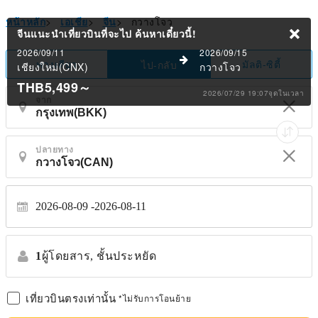
หน้าหลัก
>
เอเชีย
>
จีน
>
กวางโจว
จีนแนะนำเที่ยวบินที่จะไป
ค้นหาเดี๋ยวนี้!
2026/09/11
2026/09/15
ทางเดียว
มัลติ-ซิตี้
ไป-กลับ
เชียงใหม่(CNX)
กวางโจว
THB5,499
～
2026/07/29 19:07จุดในเวลา
จาก
ปลายทาง
2026-08-09
2026-08-11
1
ผู้โดยสาร,
ชั้นประหยัด
เที่ยวบินตรงเท่านั้น
*ไม่รับการโอนย้าย