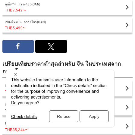
ภูเก็ต
กวางโจว(CAN)
THB7,542
〜
เชียงใหม่
กวางโจว(CAN)
THB5,499
〜
เปรียบเทียบราคาต่ำสุดสำหรับ จีน ในประเทศจาก
กวางโจว
เซี่ยงไฮ้
กวางโจว(CAN)
THB4,991
〜
เซี่ยงไฮ้
กวางโจว(CAN)
THB6,916
〜
ปักกิ่ง
กวางโจว(CAN)
THB35,244
〜