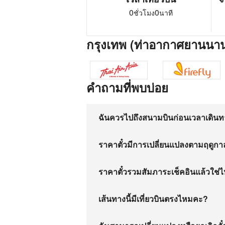
0
0
ชั่วโมง
นาที
กรุงเทพ (ท่าอากาศยานนานา
คำถามที่พบบ่อย
ฉันควรไปถึงสนามบินก่อนเวลาเดินทา
ราคาตั๋วมีการเปลี่ยนแปลงตามฤดูก
ราคาตั๋วรวมสัมภาระเช็คอินแล้วใช่
เส้นทางนี้มีเที่ยวบินตรงไหมคะ?