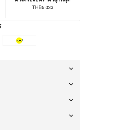
THB5,033
ร